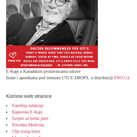
E-Kapi u Kanadskim prodavnicama zdrave
hrane i apotekama pod imenom UTI E-DROPS, u distribuciji
PNO.CA
Korisne web stranice
Eserihija infekcije
Kupovina E-Kapi
Savjeti za bolsti jetre
Prirodna Medicina
Ulje crnog kima