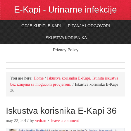
E-Kapi - Urinarne infekcije
GDJE KUPITI E-KAPI
PITANJA I ODGOVORI
ISKUSTVA KORISNIKA
Privacy Policy
You are here:
Home
/
Iskustva korisnika E-Kapi. Istinita iskustva
bez izmjena sa mogućom provjerom.
/
Iskustva korisnika E-Kapi
36
Iskustva korisnika E-Kapi 36
may 22, 2017
by
vedran
leave a comment