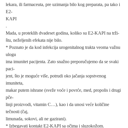
lekara, ili farmaceuta, pre uzimanja bilo kog preparata, pa tako i
E2-
KAPI
.
Mada, u proteklih dvadeset godina, koliko su E2-KAPI na trži-
štu, neželjenih efekata nije bilo.
* Poznato je da kod infekcija urogenitalnog trakta veoma važnu
ulogu
ima imunitet pacijenta. Zato snažno preporučujemo da se svaki
paci-
jent, što je moguće više, potrudi oko jačanja sopstvenog
imuniteta,
makar putem ishrane (sveže voće i povrće, med, propolis i drugi
pče-
linji proizvodi, vitamin C…), kao i da unosi veće količine
tečnosti (čaj,
limunada, sokovi, ali ne gazirani).
* Izbegavati kontakt E2-KAPI sa očima i sluzokožom.