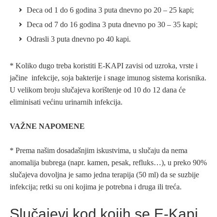
Deca od 1 do 6 godina 3 puta dnevno po 20 – 25 kapi;
Deca od 7 do 16 godina 3 puta dnevno po 30 – 35 kapi;
Odrasli 3 puta dnevno po 40 kapi.
* Koliko dugo treba koristiti E-KAPI zavisi od uzroka, vrste i
jačine infekcije, soja bakterije i snage imunog sistema korisnika.
U velikom broju slučajeva korištenje od 10 do 12 dana će
eliminisati većinu urinarnih infekcija.
VAŽNE NAPOMENE
* Prema našim dosadašnjim iskustvima, u slučaju da nema
anomalija bubrega (napr. kamen, pesak, refluks…), u preko 90%
slučajeva dovoljna je samo jedna terapija (50 ml) da se suzbije
infekcija; retki su oni kojima je potrebna i druga ili treća.
Slučajevi kod kojih se E-Kapi