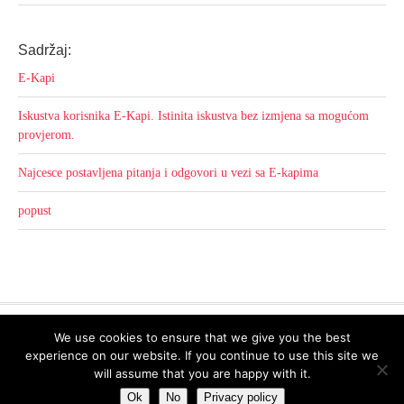
Sadržaj:
E-Kapi
Iskustva korisnika E-Kapi. Istinita iskustva bez izmjena sa mogućom
provjerom.
Najcesce postavljena pitanja i odgovori u vezi sa E-kapima
popust
We use cookies to ensure that we give you the best
experience on our website. If you continue to use this site we
Return to top of page
will assume that you are happy with it.
Copyright © 2026 ·
eleven40 Child Theme
on
Genesis Framework
·
Ok
WordPress
No
Privacy policy
·
Log in